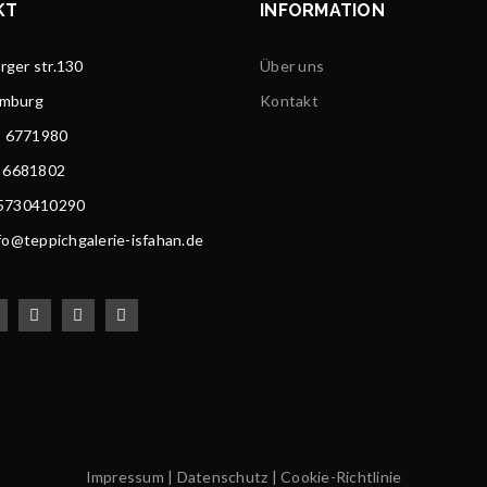
KT
INFORMATION
ger str.130
Über uns
amburg
Kontakt
) 6771980
) 6681802
15730410290
nfo@teppichgalerie-isfahan.de
Impressum
|
Datenschutz
|
Cookie-Richtlinie