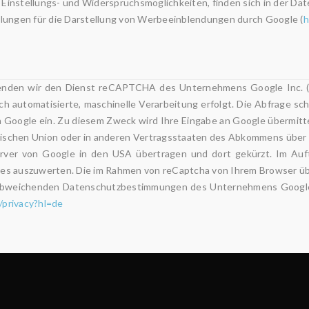
Einstellungs- und Widerspruchsmöglichkeiten, finden sich in der Da
ellungen für die Darstellung von Werbeeinblendungen durch Google (
h
enden wir den Dienst reCAPTCHA des Unternehmens Google Inc. (G
h automatisierte, maschinelle Verarbeitung erfolgt. Die Abfrage sch
oogle ein. Zu diesem Zweck wird Ihre Eingabe an Google übermitte
äischen Union oder in anderen Vertragsstaaten des Abkommens über 
erver von Google in den USA übertragen und dort gekürzt. Im Auf
es auszuwerten. Die im Rahmen von reCaptcha von Ihrem Browser üb
 abweichenden Datenschutzbestimmungen des Unternehmens Google. 
/privacy?hl=de