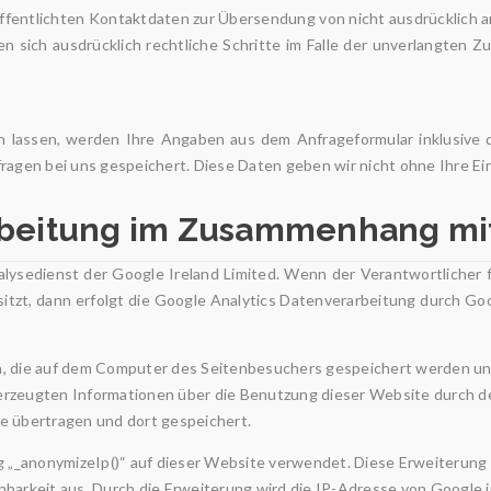
fentlichten Kontaktdaten zur Übersendung von nicht ausdrücklich 
ten sich ausdrücklich rechtliche Schritte im Falle der unverlangte
 lassen, werden Ihre Angaben aus dem Anfrageformular inklusive
ragen bei uns gespeichert. Diese Daten geben wir nicht ohne Ihre Ein
rbeitung im Zusammenhang mit
ysedienst der Google Ireland Limited. Wenn der Verantwortlicher 
itzt, dann erfolgt die Google Analytics Datenverarbeitung durch Go
n, die auf dem Computer des Seitenbesuchers gespeichert werden un
erzeugten Informationen über die Benutzung dieser Website durch de
e übertragen und dort gespeichert.
ng „_anonymizeIp()“ auf dieser Website verwendet. Diese Erweiterung
hbarkeit aus. Durch die Erweiterung wird die IP-Adresse von Google 