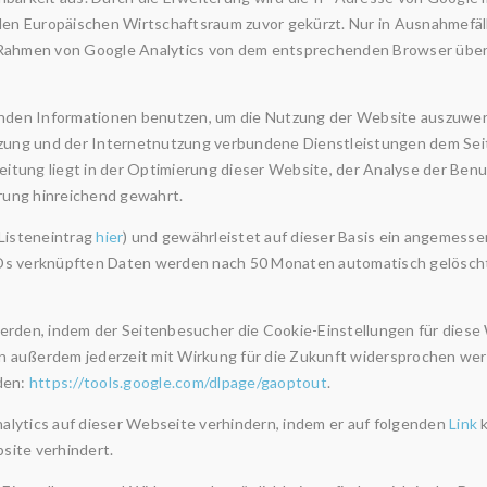
n Europäischen Wirtschaftsraum zuvor gekürzt. Nur in Ausnahmefälle
 Rahmen von Google Analytics von dem entsprechenden Browser überm
lenden Informationen benutzen, um die Nutzung der Website auszuwer
ng und der Internetnutzung verbundene Dienstleistungen dem Seitenb
itung liegt in der Optimierung dieser Website, der Analyse der Ben
rung hinreichend gewahrt.
(Listeneintrag
hier
) und gewährleistet auf dieser Basis ein angemess
IDs verknüpften Daten werden nach 50 Monaten automatisch gelösc
erden, indem der Seitenbesucher die Cookie-Einstellungen für diese
n außerdem jederzeit mit Wirkung für die Zukunft widersprochen we
den:
https://tools.google.com/dlpage/gaoptout
.
lytics auf dieser Webseite verhindern, indem er auf folgenden
Link
k
site verhindert.