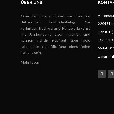
ÜBER UNS
KONTA
Ahrensbur
Orientteppiche sind weit mehr als nur
dekorativer Fußbodenbelag. Sie
22045 H
verbinden hochwertige Handwerkskunst
Tel
: (040
mit Jahrhunderte alter Tradition und
Fax: (040
können richtig gepflegt über viele
Jahrzehnte der Blickfang eines jeden
Mobil: 0
Hauses sein.
E-mail: I
Mehr lesen