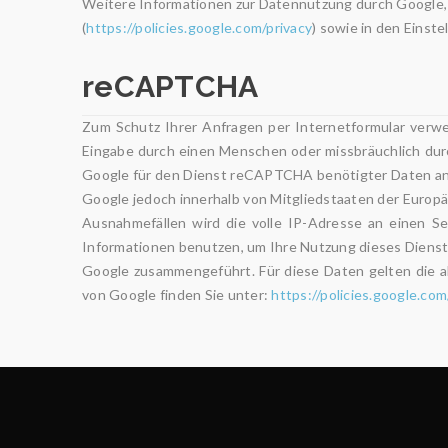
Weitere Informationen zur Datennutzung durch Google, 
(
https://policies.google.com/privacy
) sowie in den Einst
reCAPTCHA
Zum Schutz Ihrer Anfragen per Internetformular verw
Eingabe durch einen Menschen oder missbräuchlich durc
Google für den Dienst reCAPTCHA benötigter Daten an G
Google jedoch innerhalb von Mitgliedstaaten der Europ
Ausnahmefällen wird die volle IP-Adresse an einen S
Informationen benutzen, um Ihre Nutzung dieses Dienst
Google zusammengeführt. Für diese Daten gelten die
von Google finden Sie unter:
https://policies.google.com