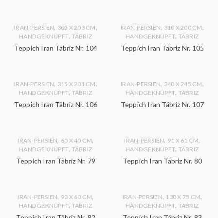
,
,
,
,
IRAN-PERSIEN
305 X 203 CM
IRAN-PERSIEN
310 X 200 CM
,
,
HANDGEKNÜPFT
TÄBRIZ
HANDGEKNÜPFT
TÄBRIZ
Teppich Iran Täbriz Nr. 104
Teppich Iran Täbriz Nr. 105
,
,
,
,
IRAN-PERSIEN
315 X 201 CM
IRAN-PERSIEN
340 X 245 CM
,
,
HANDGEKNÜPFT
TÄBRIZ
HANDGEKNÜPFT
TÄBRIZ
Teppich Iran Täbriz Nr. 106
Teppich Iran Täbriz Nr. 107
,
,
,
,
IRAN-PERSIEN
60 X 40 CM
IRAN-PERSIEN
91 X 61 CM
,
,
HANDGEKNÜPFT
TÄBRIZ
HANDGEKNÜPFT
TÄBRIZ
Teppich Iran Täbriz Nr. 79
Teppich Iran Täbriz Nr. 80
,
,
,
,
IRAN-PERSIEN
93 X 60 CM
IRAN-PERSIEN
130 X 75 CM
,
,
HANDGEKNÜPFT
TÄBRIZ
HANDGEKNÜPFT
TÄBRIZ
Teppich Iran Täbriz Nr. 82
Teppich Iran Täbriz Nr. 83