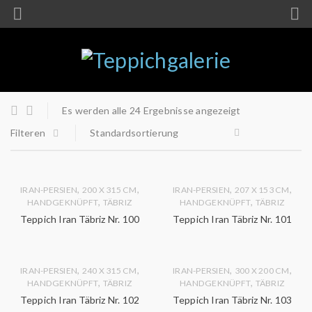
Es werden alle 24 Ergebnisse angezeigt
Filteren
Standardsortierung
,
,
,
,
IRAN-PERSIEN
200 X 315 CM
IRAN-PERSIEN
207 X 153 CM
,
,
HANDGEKNÜPFT
TÄBRIZ
HANDGEKNÜPFT
TÄBRIZ
Teppich Iran Täbriz Nr. 100
Teppich Iran Täbriz Nr. 101
,
,
,
,
IRAN-PERSIEN
240 X 315 CM
IRAN-PERSIEN
300 X 200 CM
,
,
HANDGEKNÜPFT
TÄBRIZ
HANDGEKNÜPFT
TÄBRIZ
Teppich Iran Täbriz Nr. 102
Teppich Iran Täbriz Nr. 103