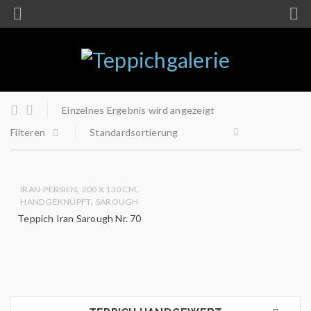
Einzelnes Ergebnis wird angezeigt
Filteren
Standardsortierung
,
,
IRAN-PERSIEN
200 X 130 CM
,
HANDGEKNÜPFT
SAROUGH
Teppich Iran Sarough Nr. 70