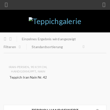
Einzelnes Ergebnis wird angezeigt
Filteren
Standardsortierung
,
,
IRAN-PERSIEN
90 X 59 CM
,
HANDGEKNÜPFT
NAIN
Teppich Iran Nain Nr. 42