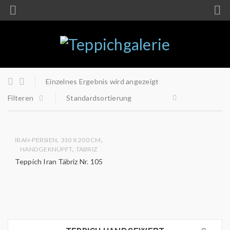
Einzelnes Ergebnis wird angezeigt
Filteren
Standardsortierung
,
,
IRAN-PERSIEN
310 X 200 CM
,
HANDGEKNÜPFT
TÄBRIZ
Teppich Iran Täbriz Nr. 105