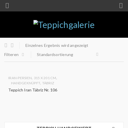
Einzelnes Ergebnis wird angezeigt
Filteren
Standardsortierung
,
,
IRAN-PERSIEN
315 X 201 CM
,
HANDGEKNÜPFT
TÄBRIZ
Teppich Iran Täbriz Nr. 106