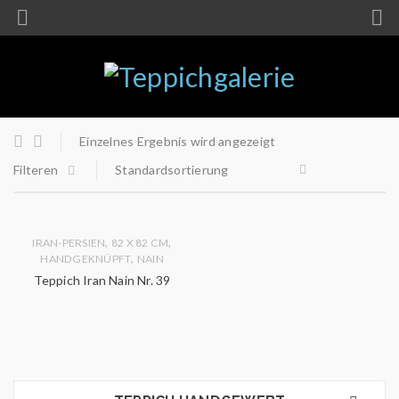
Einzelnes Ergebnis wird angezeigt
Filteren
Standardsortierung
,
,
IRAN-PERSIEN
82 X 82 CM
,
HANDGEKNÜPFT
NAIN
Teppich Iran Nain Nr. 39