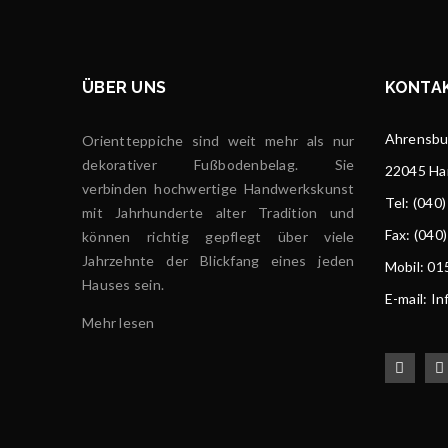
ÜBER UNS
KONTA
Ahrensbur
Orientteppiche sind weit mehr als nur
dekorativer Fußbodenbelag. Sie
22045 H
verbinden hochwertige Handwerkskunst
Tel
: (040
mit Jahrhunderte alter Tradition und
Fax: (040
können richtig gepflegt über viele
Jahrzehnte der Blickfang eines jeden
Mobil: 0
Hauses sein.
E-mail: I
Mehr lesen