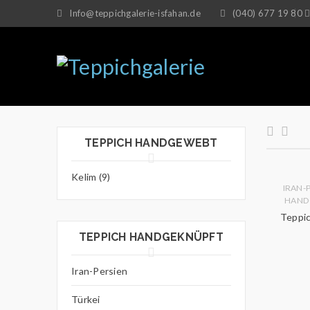
Info@teppichgalerie-isfahan.de
(040) 677 19 80
TEPPICH HANDGEWEBT
Kelim (9)
IRAN-
HAND
Teppic
TEPPICH HANDGEKNÜPFT
Iran-Persien
Türkei