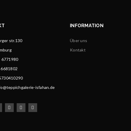
KT
INFORMATION
ger str.130
Über uns
amburg
Kontakt
) 6771980
) 6681802
15730410290
nfo@teppichgalerie-isfahan.de