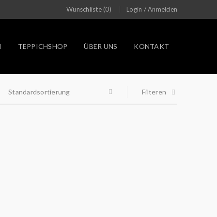
/
Wunschliste (0)
Login
Anmelden
N
TEPPICHSHOP
ÜBER UNS
KONTAKT
Standardsortierung
Filteren