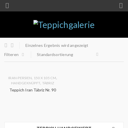
Einzelnes Ergebnis wird angezeigt
Filteren
Standardsortierung
,
,
IRAN-PERSIEN
150 X 105 CM
,
HANDGEKNÜPFT
TÄBRIZ
Teppich Iran Täbriz Nr. 90