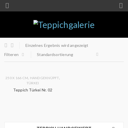
Einzelnes Ergebnis wird angezeigt
Filteren
Standardsortierung
,
,
250 X 166 CM
HANDGEKNÜPFT
TÜRKEI
Teppich Türkei Nr. 02