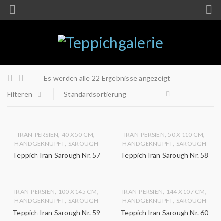
Es werden alle 22 Ergebnisse angezeigt
Filteren
Standardsortierung
,
,
,
,
IRAN-PERSIEN
40 X 50 CM
IRAN-PERSIEN
50 X 110 CM
,
,
HANDGEKNÜPFT
SAROUGH
HANDGEKNÜPFT
SAROUGH
Teppich Iran Sarough Nr. 57
Teppich Iran Sarough Nr. 58
,
,
,
,
IRAN-PERSIEN
100 X 145 CM
IRAN-PERSIEN
144 X 107 CM
,
,
HANDGEKNÜPFT
SAROUGH
HANDGEKNÜPFT
SAROUGH
Teppich Iran Sarough Nr. 59
Teppich Iran Sarough Nr. 60