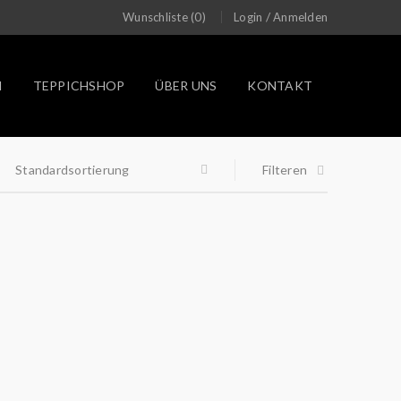
/
Wunschliste (0)
Login
Anmelden
N
TEPPICHSHOP
ÜBER UNS
KONTAKT
Standardsortierung
Filteren