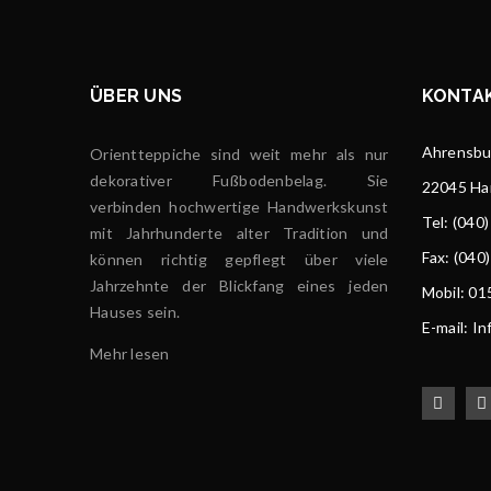
ÜBER UNS
KONTA
Ahrensbur
Orientteppiche sind weit mehr als nur
dekorativer Fußbodenbelag. Sie
22045 H
verbinden hochwertige Handwerkskunst
Tel
: (040
mit Jahrhunderte alter Tradition und
Fax: (040
können richtig gepflegt über viele
Jahrzehnte der Blickfang eines jeden
Mobil: 0
Hauses sein.
E-mail: I
Mehr lesen