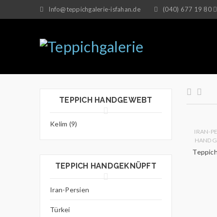
Info@teppichgalerie-isfahan.de
(040) 677 19 80
TEPPICH HANDGEWEBT
Kelim (9)
IRAN-P
HANDG
Teppich
TEPPICH HANDGEKNÜPFT
Iran-Persien
Türkei