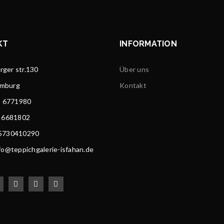
KT
INFORMATION
ger str.130
Über uns
amburg
Kontakt
) 6771980
) 6681802
15730410290
nfo@teppichgalerie-isfahan.de