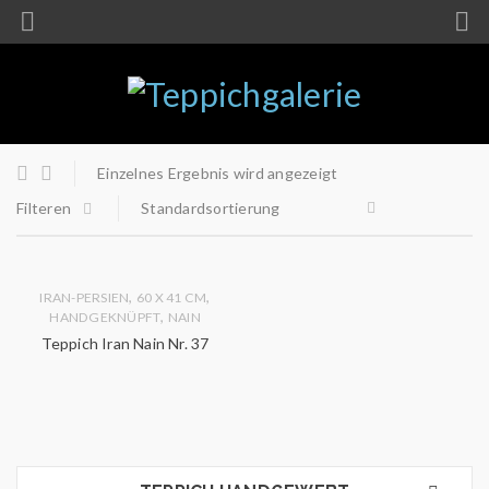
Einzelnes Ergebnis wird angezeigt
Filteren
Standardsortierung
,
,
IRAN-PERSIEN
60 X 41 CM
,
HANDGEKNÜPFT
NAIN
Teppich Iran Nain Nr. 37