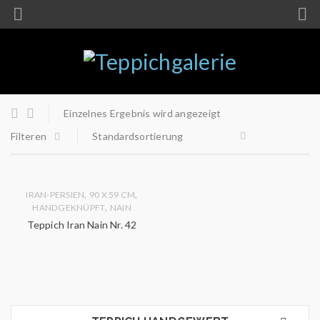
Einzelnes Ergebnis wird angezeigt
Filteren
Standardsortierung
,
,
IRAN-PERSIEN
90 X 59 CM
,
HANDGEKNÜPFT
NAIN
Teppich Iran Nain Nr. 42