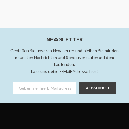
Alle Neuigkeiten und Aktionen der Teppichgalerie
Isfahan werden bald hier eingeblendet.
Mehr lesen
425
NEWSLETTER
Genießen Sie unseren Newsletter und bleiben Sie mit den
20
neuesten Nachrichten und Sonderverkäufen auf dem
Laufenden.
FEB.
Lass uns deine E-Mail-Adresse hier!
ABONNIEREN