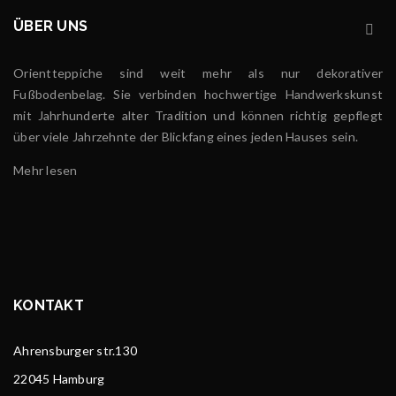
Ein Patchwork Teppich wird
ÜBER UNS
Alle Neuigkeiten und Aktionen der Teppichgalerie
Isfahan werden bald hier eingeblendet.
Orientteppiche sind weit mehr als nur dekorativer
Mehr lesen
183
Fußbodenbelag. Sie verbinden hochwertige Handwerkskunst
mit Jahrhunderte alter Tradition und können richtig gepflegt
über viele Jahrzehnte der Blickfang eines jeden Hauses sein.
Mehr lesen
KONTAKT
Ahrensburger str.130
22045 Hamburg