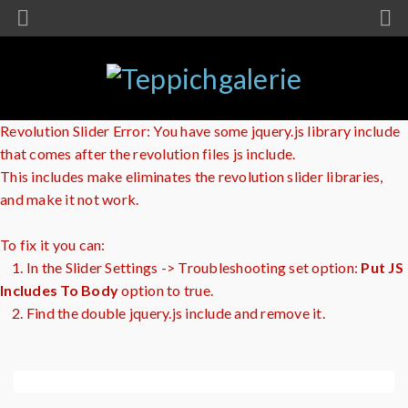
Revolution Slider Error: You have some jquery.js library include
that comes after the revolution files js include.
This includes make eliminates the revolution slider libraries,
and make it not work.
To fix it you can:
1. In the Slider Settings -> Troubleshooting set option:
Put JS
Includes To Body
option to true.
2. Find the double jquery.js include and remove it.
Persisch
Orientalisch