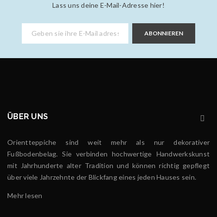
Lass uns deine E-Mail-Adresse hier!
ABONNIEREN
Ein Patchwork Teppich wird
ÜBER UNS
Alle Neuigkeiten und Aktionen der Teppichgalerie
Isfahan werden bald hier eingeblendet.
Orientteppiche sind weit mehr als nur dekorativer
Mehr lesen
183
Fußbodenbelag. Sie verbinden hochwertige Handwerkskunst
mit Jahrhunderte alter Tradition und können richtig gepflegt
über viele Jahrzehnte der Blickfang eines jeden Hauses sein.
Mehr lesen