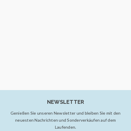
Mehr lesen
76
10
FEB.
Ein Patchwork Teppich wird
Alle Neuigkeiten und Aktionen der Teppichgalerie
Isfahan werden bald hier eingeblendet.
Mehr lesen
427
NEWSLETTER
Genießen Sie unseren Newsletter und bleiben Sie mit den
20
neuesten Nachrichten und Sonderverkäufen auf dem
Laufenden.
FEB.