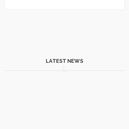
LATEST NEWS
25
FEB.
Ein Patchwork Teppich wird
Alle Neuigkeiten und Aktionen der Teppichgalerie
Isfahan werden bald hier eingeblendet.