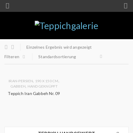
Einzelnes Ergebnis wird angezeigt
Filteren
Standardsortierung
,
,
IRAN-PERSIEN
190 X 150 CM
,
GABBEH
HANDGEKNÜPFT
Teppich Iran Gabbeh Nr. 09