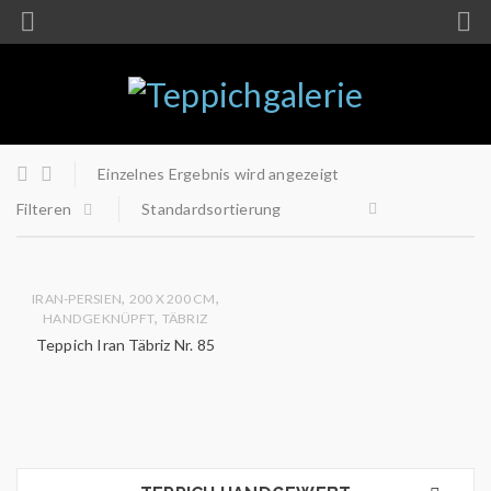
Einzelnes Ergebnis wird angezeigt
Filteren
Standardsortierung
,
,
IRAN-PERSIEN
200 X 200 CM
,
HANDGEKNÜPFT
TÄBRIZ
Teppich Iran Täbriz Nr. 85