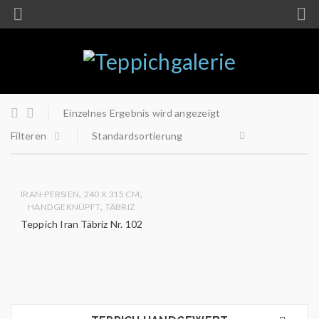
Einzelnes Ergebnis wird angezeigt
Filteren
Standardsortierung
,
,
IRAN-PERSIEN
240 X 315 CM
,
HANDGEKNÜPFT
TÄBRIZ
Teppich Iran Täbriz Nr. 102