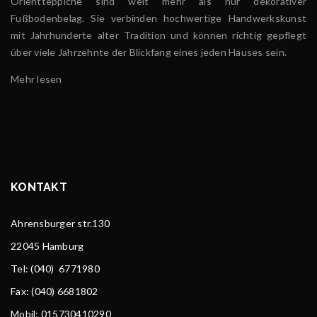
Orientteppiche sind weit mehr als nur dekorativer
Fußbodenbelag. Sie verbinden hochwertige Handwerkskunst
mit Jahrhunderte alter Tradition und können richtig gepflegt
über viele Jahrzehnte der Blickfang eines jeden Hauses sein.
Mehr lesen
KONTAKT
Ahrensburger str.130
22045 Hamburg
Tel
: (040) 6771980
Fax: (040) 6681802
Mobil: 015730410290