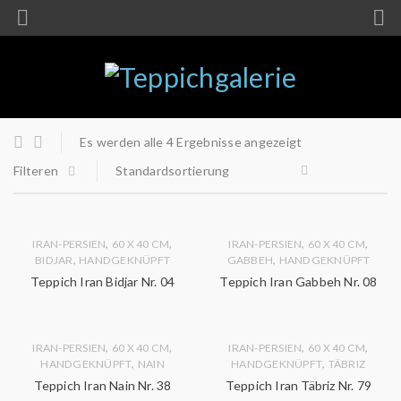
Es werden alle 4 Ergebnisse angezeigt
Filteren
Standardsortierung
,
,
,
,
IRAN-PERSIEN
60 X 40 CM
IRAN-PERSIEN
60 X 40 CM
,
,
BIDJAR
HANDGEKNÜPFT
GABBEH
HANDGEKNÜPFT
Teppich Iran Bidjar Nr. 04
Teppich Iran Gabbeh Nr. 08
,
,
,
,
IRAN-PERSIEN
60 X 40 CM
IRAN-PERSIEN
60 X 40 CM
,
,
HANDGEKNÜPFT
NAIN
HANDGEKNÜPFT
TÄBRIZ
Teppich Iran Nain Nr. 38
Teppich Iran Täbriz Nr. 79