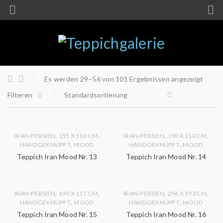
Es werden 29–56 von 101 Ergebnissen angezeigt
Filteren
Standardsortierung
,
,
,
,
IRAN-PERSIEN
155 X 110 CM
IRAN-PERSIEN
190 X 110 CM
,
,
HANDGEKNÜPFT
MOOD
HANDGEKNÜPFT
MOOD
Teppich Iran Mood Nr. 13
Teppich Iran Mood Nr. 14
,
,
,
,
IRAN-PERSIEN
190 X 117 CM
IRAN-PERSIEN
296 X 193 CM
,
,
HANDGEKNÜPFT
MOOD
HANDGEKNÜPFT
MOOD
Teppich Iran Mood Nr. 15
Teppich Iran Mood Nr. 16