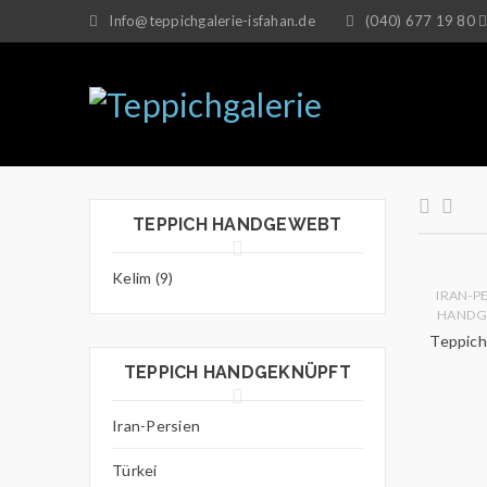
Info@teppichgalerie-isfahan.de
(040) 677 19 80
TEPPICH HANDGEWEBT
Kelim (9)
IRAN-P
HANDG
Teppich
TEPPICH HANDGEKNÜPFT
Iran-Persien
Türkei