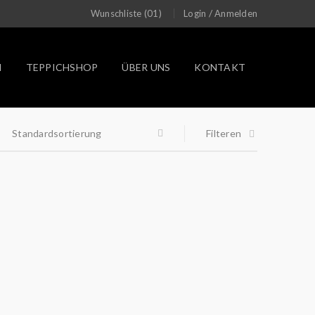
/
Wunschliste (01)
Login
Anmelden
N
TEPPICHSHOP
ÜBER UNS
KONTAKT
Standardsortierung
Filteren