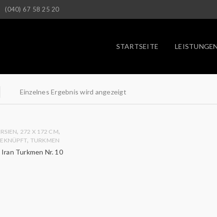
(040) 67 58 25 20
STARTSEITE
LEISTUNGE
Einzelnes Ergebnis wird angezeigt
,
,
ERSIEN
272 X 172 CM
,
EKNÜPFT
TURKMEN
 Iran Turkmen Nr. 10