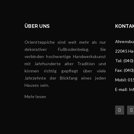
ÜBER UNS
KONTA
Ahrensbur
Orientteppiche sind weit mehr als nur
dekorativer Fußbodenbelag. Sie
22045 H
verbinden hochwertige Handwerkskunst
Tel
: (040
mit Jahrhunderte alter Tradition und
Fax: (040
können richtig gepflegt über viele
Jahrzehnte der Blickfang eines jeden
Mobil: 0
Hauses sein.
E-mail: I
Mehr lesen