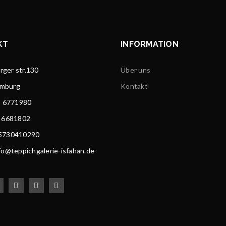
KT
INFORMATION
ger str.130
Über uns
amburg
Kontakt
) 6771980
) 6681802
15730410290
nfo@teppichgalerie-isfahan.de