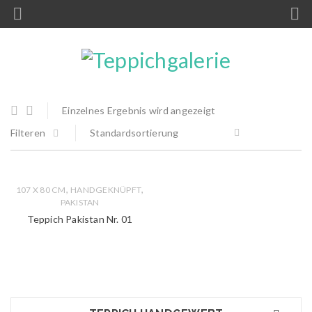
Einzelnes Ergebnis wird angezeigt
Filteren
Standardsortierung
,
,
107 X 80 CM
HANDGEKNÜPFT
PAKISTAN
Teppich Pakistan Nr. 01