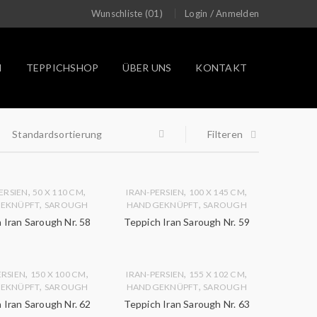
/
Wunschliste (01)
Login
Anmelden
N
TEPPICHSHOP
ÜBER UNS
KONTAKT
Standardsortierung
Filteren
,
,
,
,
ERSIEN
50 X 110 CM
IRAN-PERSIEN
100 X 145 CM
,
,
EKNÜPFT
SAROUGH
HANDGEKNÜPFT
SAROUGH
 Iran Sarough Nr. 58
Teppich Iran Sarough Nr. 59
,
,
,
,
ERSIEN
150 X 100 CM
IRAN-PERSIEN
155 X 102 CM
,
,
EKNÜPFT
SAROUGH
HANDGEKNÜPFT
SAROUGH
 Iran Sarough Nr. 62
Teppich Iran Sarough Nr. 63