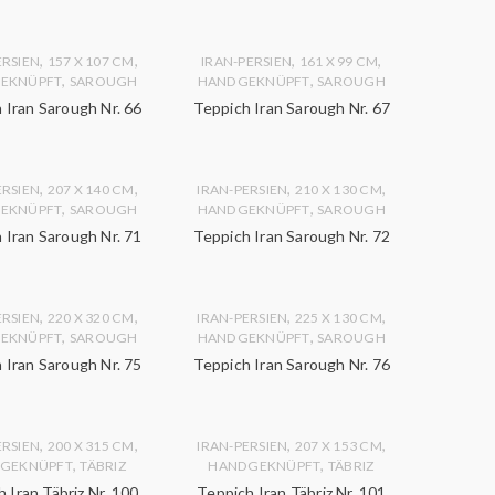
,
,
,
,
ERSIEN
157 X 107 CM
IRAN-PERSIEN
161 X 99 CM
,
,
EKNÜPFT
SAROUGH
HANDGEKNÜPFT
SAROUGH
 Iran Sarough Nr. 66
Teppich Iran Sarough Nr. 67
,
,
,
,
ERSIEN
207 X 140 CM
IRAN-PERSIEN
210 X 130 CM
,
,
EKNÜPFT
SAROUGH
HANDGEKNÜPFT
SAROUGH
 Iran Sarough Nr. 71
Teppich Iran Sarough Nr. 72
,
,
,
,
ERSIEN
220 X 320 CM
IRAN-PERSIEN
225 X 130 CM
,
,
EKNÜPFT
SAROUGH
HANDGEKNÜPFT
SAROUGH
 Iran Sarough Nr. 75
Teppich Iran Sarough Nr. 76
,
,
,
,
ERSIEN
200 X 315 CM
IRAN-PERSIEN
207 X 153 CM
,
,
GEKNÜPFT
TÄBRIZ
HANDGEKNÜPFT
TÄBRIZ
 Iran Täbriz Nr. 100
Teppich Iran Täbriz Nr. 101