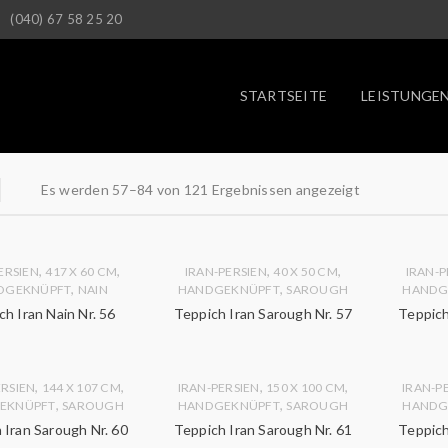
(040) 67 58 25 20
STARTSEITE
LEISTUNGE
Es werden 57–84 von 121 Ergebnissen angezeigt
,
,
,
,
ERSIEN
417 X 60 CM
IRAN-PERSIEN
40 X 50 CM
IRAN-P
,
,
DGEKNÜPFT
NAIN
HANDGEKNÜPFT
SAROUGH
HANDG
ch Iran Nain Nr. 56
Teppich Iran Sarough Nr. 57
Teppich
,
,
,
,
ERSIEN
144 X 107 CM
IRAN-PERSIEN
150 X 100 CM
IRAN-P
,
,
EKNÜPFT
SAROUGH
HANDGEKNÜPFT
SAROUGH
HANDG
 Iran Sarough Nr. 60
Teppich Iran Sarough Nr. 61
Teppich