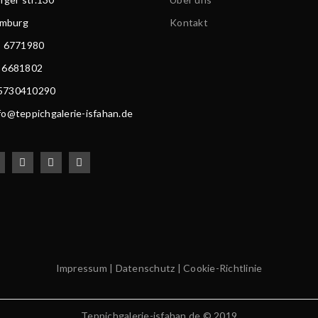
amburg
Kontakt
) 6771980
) 6681802
15730410290
nfo@teppichgalerie-isfahan.de
Impressum
|
Datenschutz
|
Cookie-Richtlinie
Teppichgalerie-isfahan.de © 2019