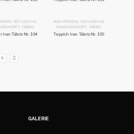
,
,
,
,
ERSIEN
305 X 203 CM
IRAN-PERSIEN
310 X 200 CM
,
,
GEKNÜPFT
TÄBRIZ
HANDGEKNÜPFT
TÄBRIZ
 Iran Täbriz Nr. 104
Teppich Iran Täbriz Nr. 105
5
GALERIE