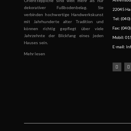
Orientteppiche sind weit mehr als nur
dekorativer Fußbodenbelag. Sie
22045 H
verbinden hochwertige Handwerkskunst
Tel
: (040
mit Jahrhunderte alter Tradition und
Fax: (040
können richtig gepflegt über viele
Jahrzehnte der Blickfang eines jeden
Mobil: 0
Hauses sein.
E-mail: I
Mehr lesen