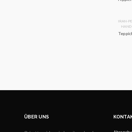
IRAN-P
HAND
Teppich
ÜBER UNS
KONTA
Ahrensbur