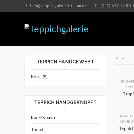
Info@teppichgalerie-isfahan.de
(040) 677 19 80
TEPPICH HANDGEWEBT
Kelim (9)
IRAN-P
HAN
Teppi
TEPPICH HANDGEKNÜPFT
IRAN-P
Iran-Persien
HANDG
Teppich
Türkei