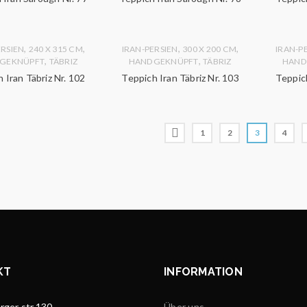
,
,
,
,
ERSIEN
240 X 315 CM
IRAN-PERSIEN
300 X 200 CM
IRAN-P
,
,
GEKNÜPFT
TÄBRIZ
HANDGEKNÜPFT
TÄBRIZ
HAND
 Iran Täbriz Nr. 102
Teppich Iran Täbriz Nr. 103
Teppich
1
2
3
4
KT
INFORMATION
ger str.130
Über uns