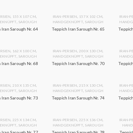
,
,
,
,
ERSIEN
155 X 107 CM
IRAN-PERSIEN
157 X 102 CM
IRAN-P
,
,
EKNÜPFT
SAROUGH
HANDGEKNÜPFT
SAROUGH
HANDG
 Iran Sarough Nr. 64
Teppich Iran Sarough Nr. 65
Teppich
,
,
,
,
ERSIEN
162 X 100 CM
IRAN-PERSIEN
200 X 130 CM
IRAN-P
,
,
EKNÜPFT
SAROUGH
HANDGEKNÜPFT
SAROUGH
HANDG
 Iran Sarough Nr. 68
Teppich Iran Sarough Nr. 70
Teppich
,
,
,
,
ERSIEN
210 X 135 CM
IRAN-PERSIEN
215 X 130 CM
IRAN-P
,
,
EKNÜPFT
SAROUGH
HANDGEKNÜPFT
SAROUGH
HANDG
 Iran Sarough Nr. 73
Teppich Iran Sarough Nr. 74
Teppich
,
,
,
,
ERSIEN
225 X 134 CM
IRAN-PERSIEN
225 X 136 CM
IRAN-P
,
,
EKNÜPFT
SAROUGH
HANDGEKNÜPFT
SAROUGH
HAND
 Iran Sarough Nr. 77
Teppich Iran Sarough Nr. 78
Teppich