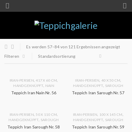
Es werden 57–84 von 121 Ergebnissen angezeigt
Filteren
Standardsortierung
,
,
,
,
IRAN-PERSIEN
417 X 60 CM
IRAN-PERSIEN
40 X 50 CM
,
,
HANDGEKNÜPFT
NAIN
HANDGEKNÜPFT
SAROUGH
Teppich Iran Nain Nr. 56
Teppich Iran Sarough Nr. 57
,
,
,
,
IRAN-PERSIEN
50 X 110 CM
IRAN-PERSIEN
100 X 145 CM
,
,
HANDGEKNÜPFT
SAROUGH
HANDGEKNÜPFT
SAROUGH
Teppich Iran Sarough Nr. 58
Teppich Iran Sarough Nr. 59