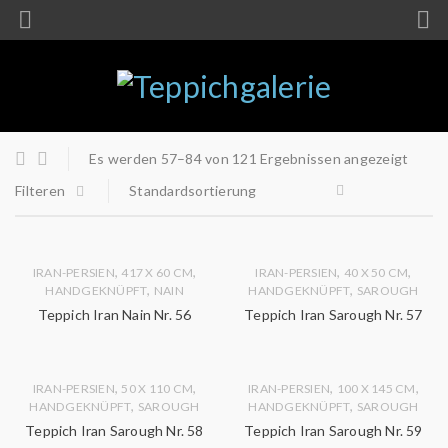
Es werden 57–84 von 121 Ergebnissen angezeigt
Filteren
Standardsortierung
,
,
,
,
IRAN-PERSIEN
417 X 60 CM
IRAN-PERSIEN
40 X 50 CM
,
,
HANDGEKNÜPFT
NAIN
HANDGEKNÜPFT
SAROUGH
Teppich Iran Nain Nr. 56
Teppich Iran Sarough Nr. 57
,
,
,
,
IRAN-PERSIEN
50 X 110 CM
IRAN-PERSIEN
100 X 145 CM
,
,
HANDGEKNÜPFT
SAROUGH
HANDGEKNÜPFT
SAROUGH
Teppich Iran Sarough Nr. 58
Teppich Iran Sarough Nr. 59