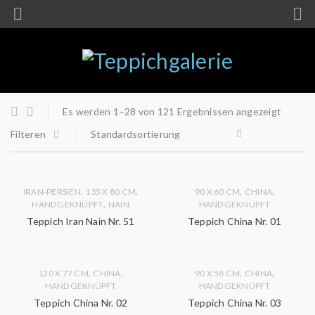
Es werden 1–28 von 121 Ergebnissen angezeigt
Filteren
Standardsortierung
,
,
,
,
IRAN-PERSIEN
135 X 80 CM
90 X 60 CM
CHINA
,
HANDGEKNÜPFT
NAIN
HANDGEKNÜPFT
Teppich Iran Nain Nr. 51
Teppich China Nr. 01
,
,
,
,
120 X 77 CM
CHINA
90 X 58 CM
CHINA
HANDGEKNÜPFT
HANDGEKNÜPFT
Teppich China Nr. 02
Teppich China Nr. 03