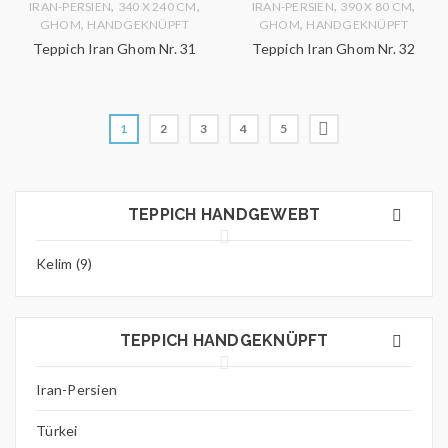
,
,
,
,
IRAN-PERSIEN
340 X 240 CM
IRAN-PERSIEN
390 X 80 CM
,
,
GHOM
HANDGEKNÜPFT
GHOM
HANDGEKNÜPFT
Teppich Iran Ghom Nr. 31
Teppich Iran Ghom Nr. 32
1
2
3
4
5
TEPPICH HANDGEWEBT
Kelim (9)
TEPPICH HANDGEKNÜPFT
Iran-Persien
Türkei