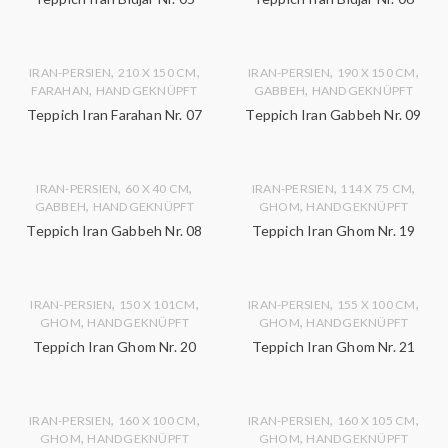
,
,
,
,
IRAN-PERSIEN
210 X 150 CM
IRAN-PERSIEN
190 X 150 CM
,
,
FARAHAN
HANDGEKNÜPFT
GABBEH
HANDGEKNÜPFT
Teppich Iran Farahan Nr. 07
Teppich Iran Gabbeh Nr. 09
,
,
,
,
IRAN-PERSIEN
60 X 40 CM
IRAN-PERSIEN
114 X 75 CM
,
,
GABBEH
HANDGEKNÜPFT
GHOM
HANDGEKNÜPFT
Teppich Iran Gabbeh Nr. 08
Teppich Iran Ghom Nr. 19
,
,
,
,
IRAN-PERSIEN
150 X 101CM
IRAN-PERSIEN
155 X 100 CM
,
,
GHOM
HANDGEKNÜPFT
GHOM
HANDGEKNÜPFT
Teppich Iran Ghom Nr. 20
Teppich Iran Ghom Nr. 21
,
,
,
,
IRAN-PERSIEN
160 X 100 CM
IRAN-PERSIEN
160 X 105 CM
,
,
GHOM
HANDGEKNÜPFT
GHOM
HANDGEKNÜPFT