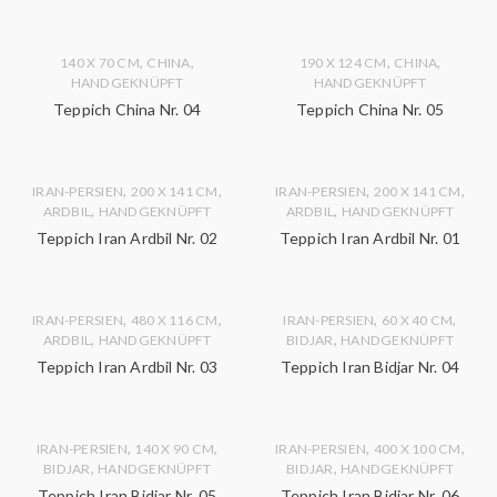
,
,
,
,
140 X 70 CM
CHINA
190 X 124 CM
CHINA
HANDGEKNÜPFT
HANDGEKNÜPFT
Teppich China Nr. 04
Teppich China Nr. 05
,
,
,
,
IRAN-PERSIEN
200 X 141 CM
IRAN-PERSIEN
200 X 141 CM
,
,
ARDBIL
HANDGEKNÜPFT
ARDBIL
HANDGEKNÜPFT
Teppich Iran Ardbil Nr. 02
Teppich Iran Ardbil Nr. 01
,
,
,
,
IRAN-PERSIEN
480 X 116 CM
IRAN-PERSIEN
60 X 40 CM
,
,
ARDBIL
HANDGEKNÜPFT
BIDJAR
HANDGEKNÜPFT
Teppich Iran Ardbil Nr. 03
Teppich Iran Bidjar Nr. 04
,
,
,
,
IRAN-PERSIEN
140 X 90 CM
IRAN-PERSIEN
400 X 100 CM
,
,
BIDJAR
HANDGEKNÜPFT
BIDJAR
HANDGEKNÜPFT
Teppich Iran Bidjar Nr. 05
Teppich Iran Bidjar Nr. 06