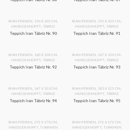
,
,
,
,
IRAN-PERSIEN
150 X 105 CM
IRAN-PERSIEN
155 X 105 CM
,
,
HANDGEKNÜPFT
TÄBRIZ
HANDGEKNÜPFT
TÄBRIZ
Teppich Iran Täbriz Nr. 90
Teppich Iran Täbriz Nr. 91
,
,
,
,
IRAN-PERSIEN
160 X 108 CM
IRAN-PERSIEN
167 X 100 CM
,
,
HANDGEKNÜPFT
TÄBRIZ
HANDGEKNÜPFT
TÄBRIZ
Teppich Iran Täbriz Nr. 92
Teppich Iran Täbriz Nr. 93
,
,
,
,
IRAN-PERSIEN
167 X 103 CM
IRAN-PERSIEN
183 X 125 CM
,
,
HANDGEKNÜPFT
TÄBRIZ
HANDGEKNÜPFT
TÄBRIZ
Teppich Iran Täbriz Nr. 94
Teppich Iran Täbriz Nr. 95
,
,
,
,
IRAN-PERSIEN
272 X 178 CM
IRAN-PERSIEN
272 X 172 CM
,
,
HANDGEKNÜPFT
TURKMEN
HANDGEKNÜPFT
TURKMEN