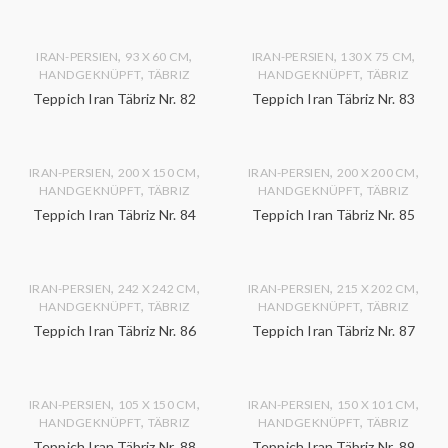
,
,
,
,
IRAN-PERSIEN
93 X 60 CM
IRAN-PERSIEN
130 X 75 CM
,
,
HANDGEKNÜPFT
TÄBRIZ
HANDGEKNÜPFT
TÄBRIZ
Teppich Iran Täbriz Nr. 82
Teppich Iran Täbriz Nr. 83
,
,
,
,
IRAN-PERSIEN
200 X 150 CM
IRAN-PERSIEN
200 X 200 CM
,
,
HANDGEKNÜPFT
TÄBRIZ
HANDGEKNÜPFT
TÄBRIZ
Teppich Iran Täbriz Nr. 84
Teppich Iran Täbriz Nr. 85
,
,
,
,
IRAN-PERSIEN
242 X 242 CM
IRAN-PERSIEN
215 X 202 CM
,
,
HANDGEKNÜPFT
TÄBRIZ
HANDGEKNÜPFT
TÄBRIZ
Teppich Iran Täbriz Nr. 86
Teppich Iran Täbriz Nr. 87
,
,
,
,
IRAN-PERSIEN
105 X 150 CM
IRAN-PERSIEN
150 X 101 CM
,
,
HANDGEKNÜPFT
TÄBRIZ
HANDGEKNÜPFT
TÄBRIZ
Teppich Iran Täbriz Nr. 88
Teppich Iran Täbriz Nr. 89