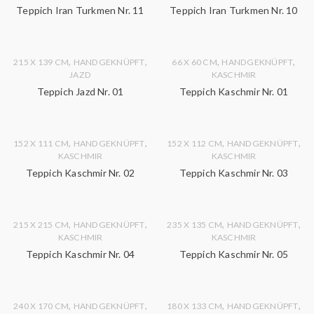
Teppich Iran Turkmen Nr. 11
Teppich Iran Turkmen Nr. 10
,
,
,
,
215 X 139 CM
HANDGEKNÜPFT
66 X 60 CM
HANDGEKNÜPFT
JAZD
KASCHMIR
Teppich Jazd Nr. 01
Teppich Kaschmir Nr. 01
,
,
,
,
152 X 111 CM
HANDGEKNÜPFT
152 X 112 CM
HANDGEKNÜPFT
KASCHMIR
KASCHMIR
Teppich Kaschmir Nr. 02
Teppich Kaschmir Nr. 03
,
,
,
,
215 X 215 CM
HANDGEKNÜPFT
235 X 135 CM
HANDGEKNÜPFT
KASCHMIR
KASCHMIR
Teppich Kaschmir Nr. 04
Teppich Kaschmir Nr. 05
,
,
,
,
240 X 170 CM
HANDGEKNÜPFT
180 X 133 CM
HANDGEKNÜPFT