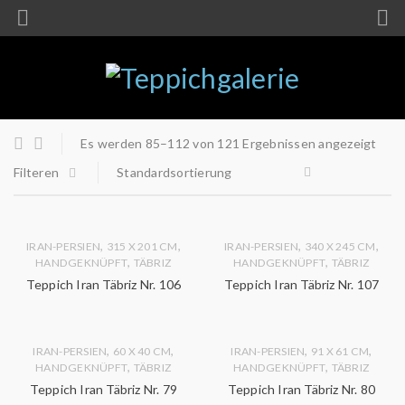
Es werden 85–112 von 121 Ergebnissen angezeigt
Filteren
Standardsortierung
,
,
,
,
IRAN-PERSIEN
315 X 201 CM
IRAN-PERSIEN
340 X 245 CM
,
,
HANDGEKNÜPFT
TÄBRIZ
HANDGEKNÜPFT
TÄBRIZ
Teppich Iran Täbriz Nr. 106
Teppich Iran Täbriz Nr. 107
,
,
,
,
IRAN-PERSIEN
60 X 40 CM
IRAN-PERSIEN
91 X 61 CM
,
,
HANDGEKNÜPFT
TÄBRIZ
HANDGEKNÜPFT
TÄBRIZ
Teppich Iran Täbriz Nr. 79
Teppich Iran Täbriz Nr. 80