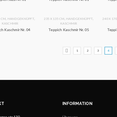
,
,
,
,
5 CM
HANDGEKNÜPFT
235 X 135 CM
HANDGEKNÜPFT
240 X 17
KASCHMIR
KASCHMIR
ch Kaschmir Nr. 04
Teppich Kaschmir Nr. 05
Teppi
1
2
3
4
KT
INFORMATION
ger str.130
Über uns