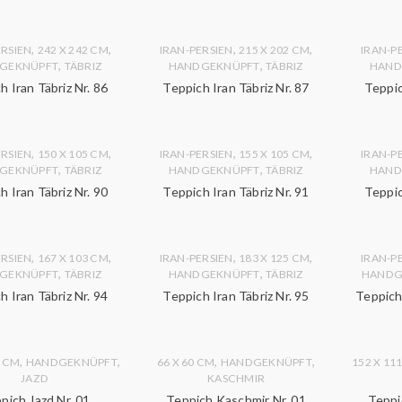
,
,
,
,
ERSIEN
242 X 242 CM
IRAN-PERSIEN
215 X 202 CM
IRAN-P
,
,
GEKNÜPFT
TÄBRIZ
HANDGEKNÜPFT
TÄBRIZ
HAND
h Iran Täbriz Nr. 86
Teppich Iran Täbriz Nr. 87
Teppic
,
,
,
,
ERSIEN
150 X 105 CM
IRAN-PERSIEN
155 X 105 CM
IRAN-P
,
,
GEKNÜPFT
TÄBRIZ
HANDGEKNÜPFT
TÄBRIZ
HAND
h Iran Täbriz Nr. 90
Teppich Iran Täbriz Nr. 91
Teppic
,
,
,
,
ERSIEN
167 X 103 CM
IRAN-PERSIEN
183 X 125 CM
IRAN-P
,
,
GEKNÜPFT
TÄBRIZ
HANDGEKNÜPFT
TÄBRIZ
HANDG
h Iran Täbriz Nr. 94
Teppich Iran Täbriz Nr. 95
Teppich
,
,
,
,
9 CM
HANDGEKNÜPFT
66 X 60 CM
HANDGEKNÜPFT
152 X 11
JAZD
KASCHMIR
pich Jazd Nr. 01
Teppich Kaschmir Nr. 01
Teppi