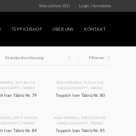
/
Wunschliste (01)
Login
Anmelden
N
TEPPICHSHOP
ÜBER UNS
KONTAKT
Standardsortierung
Filteren
,
,
,
,
PERSIEN
60 X 40 CM
IRAN-PERSIEN
91 X 61 CM
,
,
GEKNÜPFT
TÄBRIZ
HANDGEKNÜPFT
TÄBRIZ
h Iran Täbriz Nr. 79
Teppich Iran Täbriz Nr. 80
,
,
,
,
ERSIEN
200 X 150 CM
IRAN-PERSIEN
200 X 200 CM
,
,
GEKNÜPFT
TÄBRIZ
HANDGEKNÜPFT
TÄBRIZ
h Iran Täbriz Nr. 84
Teppich Iran Täbriz Nr. 85