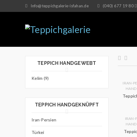
Info@teppichgalerie-isfahan.de
(040) 677 19 80
TEPPICH HANDGEWEBT
Kelim (9)
IRAN-P
HAND
Teppich
TEPPICH HANDGEKNÜPFT
IRAN-
Iran-Persien
HAND
Teppic
Türkei