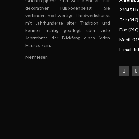
Orientteppiche sind weit mehr als nur
dekorativer Fußbodenbelag. Sie
22045 H
verbinden hochwertige Handwerkskunst
Tel
: (040
mit Jahrhunderte alter Tradition und
Fax: (040
können richtig gepflegt über viele
Jahrzehnte der Blickfang eines jeden
Mobil: 0
Hauses sein.
E-mail: I
Mehr lesen