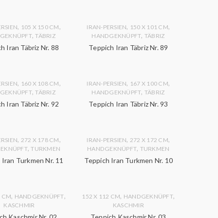
,
,
,
,
ERSIEN
105 X 150 CM
IRAN-PERSIEN
150 X 101 CM
,
,
GEKNÜPFT
TÄBRIZ
HANDGEKNÜPFT
TÄBRIZ
h Iran Täbriz Nr. 88
Teppich Iran Täbriz Nr. 89
,
,
,
,
ERSIEN
160 X 108 CM
IRAN-PERSIEN
167 X 100 CM
,
,
GEKNÜPFT
TÄBRIZ
HANDGEKNÜPFT
TÄBRIZ
h Iran Täbriz Nr. 92
Teppich Iran Täbriz Nr. 93
,
,
,
,
ERSIEN
272 X 178 CM
IRAN-PERSIEN
272 X 172 CM
,
,
EKNÜPFT
TURKMEN
HANDGEKNÜPFT
TURKMEN
 Iran Turkmen Nr. 11
Teppich Iran Turkmen Nr. 10
,
,
,
,
1 CM
HANDGEKNÜPFT
152 X 112 CM
HANDGEKNÜPFT
KASCHMIR
KASCHMIR
ch Kaschmir Nr. 02
Teppich Kaschmir Nr. 03