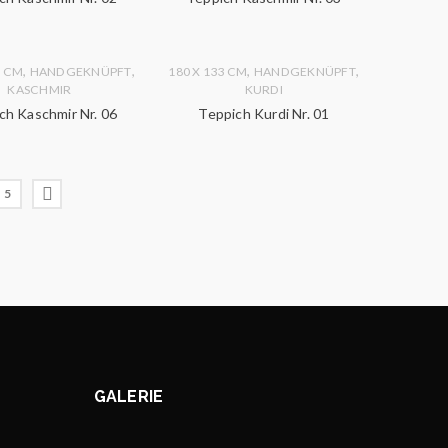
,
,
,
,
0 CM
HANDGEKNÜPFT
180 X 133 CM
HANDGEKNÜPFT
KASCHMIR
KURDI
ch Kaschmir Nr. 06
Teppich Kurdi Nr. 01
5
GALERIE