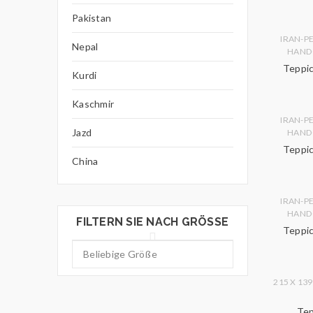
Pakistan
IRAN-P
Nepal
HAND
Teppic
Kurdi
Kaschmir
IRAN-P
Jazd
HAND
Teppic
China
IRAN-P
HAND
FILTERN SIE NACH GRÖSSE
Teppic
215 X 13
Tep