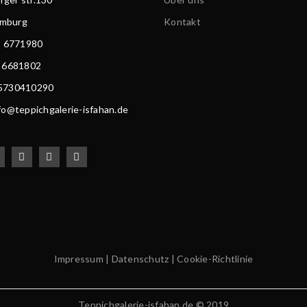
amburg
Kontakt
) 6771980
) 6681802
15730410290
nfo@teppichgalerie-isfahan.de
Impressum
|
Datenschutz
|
Cookie-Richtlinie
Teppichgalerie-isfahan.de © 2019