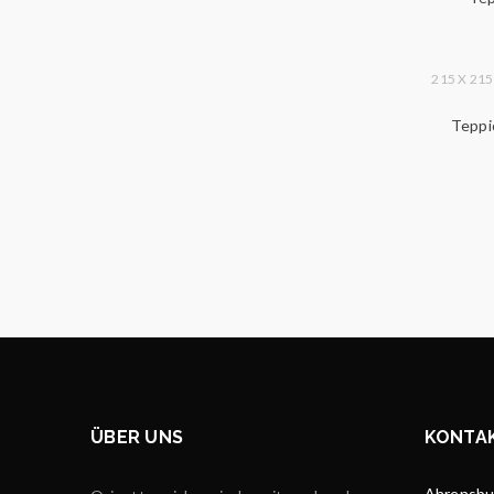
215 X 21
Teppi
ÜBER UNS
KONTA
Ahrensbur