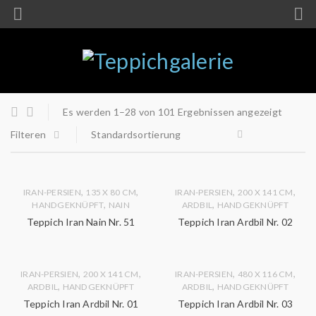
Es werden 1–28 von 101 Ergebnissen angezeigt
Filteren
Standardsortierung
,
,
,
,
IRAN-PERSIEN
135 X 80 CM
IRAN-PERSIEN
200 X 141 CM
,
,
HANDGEKNÜPFT
NAIN
ARDBIL
HANDGEKNÜPFT
Teppich Iran Nain Nr. 51
Teppich Iran Ardbil Nr. 02
,
,
,
,
IRAN-PERSIEN
200 X 141 CM
IRAN-PERSIEN
480 X 116 CM
,
,
ARDBIL
HANDGEKNÜPFT
ARDBIL
HANDGEKNÜPFT
Teppich Iran Ardbil Nr. 01
Teppich Iran Ardbil Nr. 03