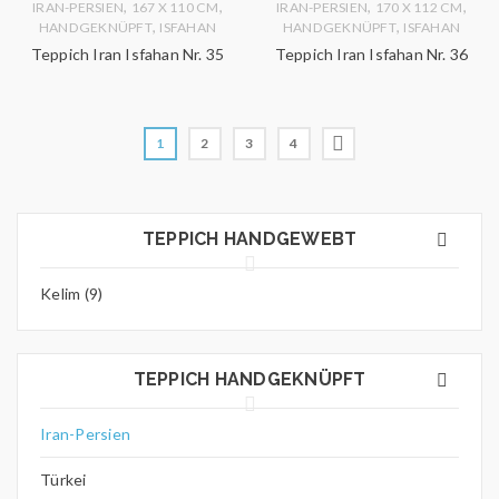
,
,
,
,
IRAN-PERSIEN
167 X 110 CM
IRAN-PERSIEN
170 X 112 CM
,
,
HANDGEKNÜPFT
ISFAHAN
HANDGEKNÜPFT
ISFAHAN
Teppich Iran Isfahan Nr. 35
Teppich Iran Isfahan Nr. 36
1
2
3
4
TEPPICH HANDGEWEBT
Kelim (9)
TEPPICH HANDGEKNÜPFT
Iran-Persien
Türkei