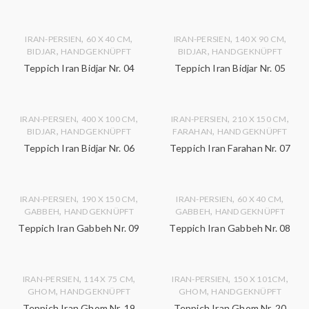
,
,
,
,
IRAN-PERSIEN
60 X 40 CM
IRAN-PERSIEN
140 X 90 CM
,
,
BIDJAR
HANDGEKNÜPFT
BIDJAR
HANDGEKNÜPFT
Teppich Iran Bidjar Nr. 04
Teppich Iran Bidjar Nr. 05
,
,
,
,
IRAN-PERSIEN
400 X 100 CM
IRAN-PERSIEN
210 X 150 CM
,
,
BIDJAR
HANDGEKNÜPFT
FARAHAN
HANDGEKNÜPFT
Teppich Iran Bidjar Nr. 06
Teppich Iran Farahan Nr. 07
,
,
,
,
IRAN-PERSIEN
190 X 150 CM
IRAN-PERSIEN
60 X 40 CM
,
,
GABBEH
HANDGEKNÜPFT
GABBEH
HANDGEKNÜPFT
Teppich Iran Gabbeh Nr. 09
Teppich Iran Gabbeh Nr. 08
,
,
,
,
IRAN-PERSIEN
114 X 75 CM
IRAN-PERSIEN
150 X 101CM
,
,
GHOM
HANDGEKNÜPFT
GHOM
HANDGEKNÜPFT
Teppich Iran Ghom Nr. 19
Teppich Iran Ghom Nr. 20