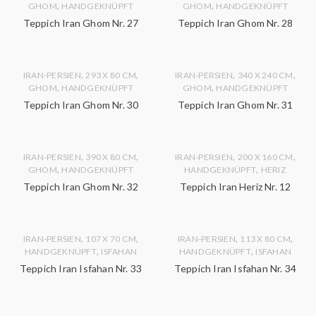
,
,
GHOM
HANDGEKNÜPFT
GHOM
HANDGEKNÜPFT
Teppich Iran Ghom Nr. 27
Teppich Iran Ghom Nr. 28
,
,
,
,
IRAN-PERSIEN
293 X 80 CM
IRAN-PERSIEN
340 X 240 CM
,
,
GHOM
HANDGEKNÜPFT
GHOM
HANDGEKNÜPFT
Teppich Iran Ghom Nr. 30
Teppich Iran Ghom Nr. 31
,
,
,
,
IRAN-PERSIEN
390 X 80 CM
IRAN-PERSIEN
200 X 160 CM
,
,
GHOM
HANDGEKNÜPFT
HANDGEKNÜPFT
HERIZ
Teppich Iran Ghom Nr. 32
Teppich Iran Heriz Nr. 12
,
,
,
,
IRAN-PERSIEN
107 X 70 CM
IRAN-PERSIEN
113 X 80 CM
,
,
HANDGEKNÜPFT
ISFAHAN
HANDGEKNÜPFT
ISFAHAN
Teppich Iran Isfahan Nr. 33
Teppich Iran Isfahan Nr. 34