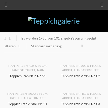
Es werden 1–28 von 101 Ergebnissen angezeigt
Filteren
Standardsortierung
,
,
,
,
IRAN-PERSIEN
135 X 80 CM
IRAN-PERSIEN
200 X 141 CM
,
,
HANDGEKNÜPFT
NAIN
ARDBIL
HANDGEKNÜPFT
Teppich Iran Nain Nr. 51
Teppich Iran Ardbil Nr. 02
,
,
,
,
IRAN-PERSIEN
200 X 141 CM
IRAN-PERSIEN
480 X 116 CM
,
,
ARDBIL
HANDGEKNÜPFT
ARDBIL
HANDGEKNÜPFT
Teppich Iran Ardbil Nr. 01
Teppich Iran Ardbil Nr. 03