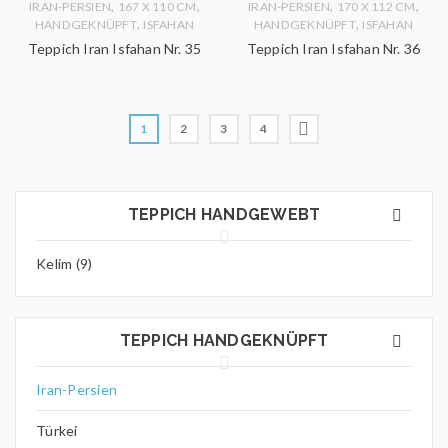
,
,
,
,
IRAN-PERSIEN
167 X 110 CM
IRAN-PERSIEN
170 X 112 CM
,
,
HANDGEKNÜPFT
ISFAHAN
HANDGEKNÜPFT
ISFAHAN
Teppich Iran Isfahan Nr. 35
Teppich Iran Isfahan Nr. 36
1
2
3
4
TEPPICH HANDGEWEBT
Kelim (9)
TEPPICH HANDGEKNÜPFT
Iran-Persien
Türkei