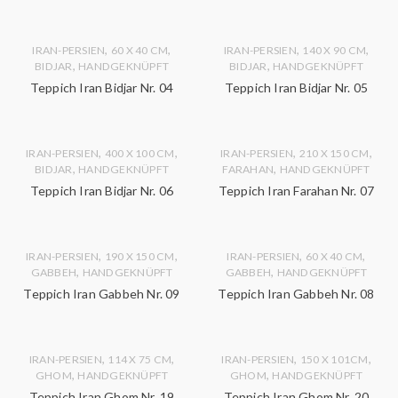
,
,
,
,
IRAN-PERSIEN
60 X 40 CM
IRAN-PERSIEN
140 X 90 CM
,
,
BIDJAR
HANDGEKNÜPFT
BIDJAR
HANDGEKNÜPFT
Teppich Iran Bidjar Nr. 04
Teppich Iran Bidjar Nr. 05
,
,
,
,
IRAN-PERSIEN
400 X 100 CM
IRAN-PERSIEN
210 X 150 CM
,
,
BIDJAR
HANDGEKNÜPFT
FARAHAN
HANDGEKNÜPFT
Teppich Iran Bidjar Nr. 06
Teppich Iran Farahan Nr. 07
,
,
,
,
IRAN-PERSIEN
190 X 150 CM
IRAN-PERSIEN
60 X 40 CM
,
,
GABBEH
HANDGEKNÜPFT
GABBEH
HANDGEKNÜPFT
Teppich Iran Gabbeh Nr. 09
Teppich Iran Gabbeh Nr. 08
,
,
,
,
IRAN-PERSIEN
114 X 75 CM
IRAN-PERSIEN
150 X 101CM
,
,
GHOM
HANDGEKNÜPFT
GHOM
HANDGEKNÜPFT
Teppich Iran Ghom Nr. 19
Teppich Iran Ghom Nr. 20