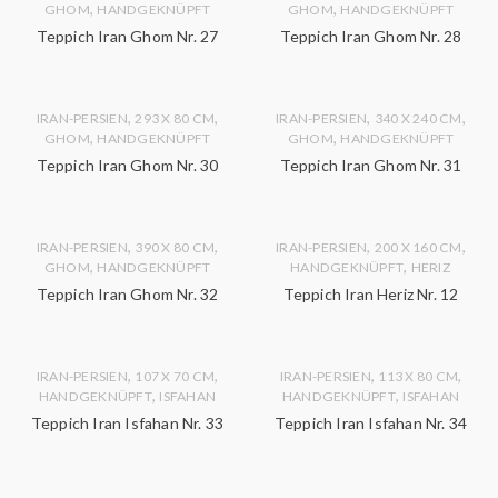
,
,
GHOM
HANDGEKNÜPFT
GHOM
HANDGEKNÜPFT
Teppich Iran Ghom Nr. 27
Teppich Iran Ghom Nr. 28
,
,
,
,
IRAN-PERSIEN
293 X 80 CM
IRAN-PERSIEN
340 X 240 CM
,
,
GHOM
HANDGEKNÜPFT
GHOM
HANDGEKNÜPFT
Teppich Iran Ghom Nr. 30
Teppich Iran Ghom Nr. 31
,
,
,
,
IRAN-PERSIEN
390 X 80 CM
IRAN-PERSIEN
200 X 160 CM
,
,
GHOM
HANDGEKNÜPFT
HANDGEKNÜPFT
HERIZ
Teppich Iran Ghom Nr. 32
Teppich Iran Heriz Nr. 12
,
,
,
,
IRAN-PERSIEN
107 X 70 CM
IRAN-PERSIEN
113 X 80 CM
,
,
HANDGEKNÜPFT
ISFAHAN
HANDGEKNÜPFT
ISFAHAN
Teppich Iran Isfahan Nr. 33
Teppich Iran Isfahan Nr. 34