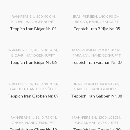
,
,
,
,
IRAN-PERSIEN
60 X 40 CM
IRAN-PERSIEN
140 X 90 CM
,
,
BIDJAR
HANDGEKNÜPFT
BIDJAR
HANDGEKNÜPFT
Teppich Iran Bidjar Nr. 04
Teppich Iran Bidjar Nr. 05
,
,
,
,
IRAN-PERSIEN
400 X 100 CM
IRAN-PERSIEN
210 X 150 CM
,
,
BIDJAR
HANDGEKNÜPFT
FARAHAN
HANDGEKNÜPFT
Teppich Iran Bidjar Nr. 06
Teppich Iran Farahan Nr. 07
,
,
,
,
IRAN-PERSIEN
190 X 150 CM
IRAN-PERSIEN
60 X 40 CM
,
,
GABBEH
HANDGEKNÜPFT
GABBEH
HANDGEKNÜPFT
Teppich Iran Gabbeh Nr. 09
Teppich Iran Gabbeh Nr. 08
,
,
,
,
IRAN-PERSIEN
114 X 75 CM
IRAN-PERSIEN
150 X 101CM
,
,
GHOM
HANDGEKNÜPFT
GHOM
HANDGEKNÜPFT
Teppich Iran Ghom Nr. 19
Teppich Iran Ghom Nr. 20