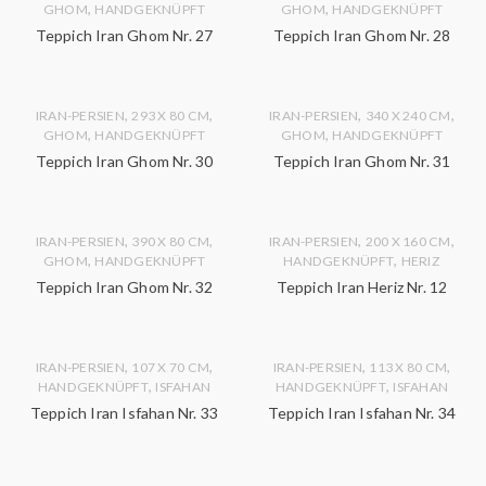
,
,
GHOM
HANDGEKNÜPFT
GHOM
HANDGEKNÜPFT
Teppich Iran Ghom Nr. 27
Teppich Iran Ghom Nr. 28
,
,
,
,
IRAN-PERSIEN
293 X 80 CM
IRAN-PERSIEN
340 X 240 CM
,
,
GHOM
HANDGEKNÜPFT
GHOM
HANDGEKNÜPFT
Teppich Iran Ghom Nr. 30
Teppich Iran Ghom Nr. 31
,
,
,
,
IRAN-PERSIEN
390 X 80 CM
IRAN-PERSIEN
200 X 160 CM
,
,
GHOM
HANDGEKNÜPFT
HANDGEKNÜPFT
HERIZ
Teppich Iran Ghom Nr. 32
Teppich Iran Heriz Nr. 12
,
,
,
,
IRAN-PERSIEN
107 X 70 CM
IRAN-PERSIEN
113 X 80 CM
,
,
HANDGEKNÜPFT
ISFAHAN
HANDGEKNÜPFT
ISFAHAN
Teppich Iran Isfahan Nr. 33
Teppich Iran Isfahan Nr. 34