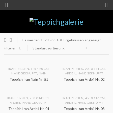
Es werden 1–28 von 101 Ergebnissen angezeigt
Filteren
Standardsortierung
,
,
,
,
IRAN-PERSIEN
135 X 80 CM
IRAN-PERSIEN
200 X 141 CM
,
,
HANDGEKNÜPFT
NAIN
ARDBIL
HANDGEKNÜPFT
Teppich Iran Nain Nr. 51
Teppich Iran Ardbil Nr. 02
,
,
,
,
IRAN-PERSIEN
200 X 141 CM
IRAN-PERSIEN
480 X 116 CM
,
,
ARDBIL
HANDGEKNÜPFT
ARDBIL
HANDGEKNÜPFT
Teppich Iran Ardbil Nr. 01
Teppich Iran Ardbil Nr. 03