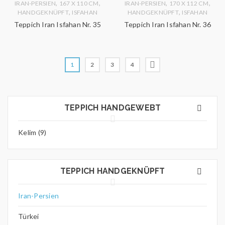
,
,
,
,
IRAN-PERSIEN
167 X 110 CM
IRAN-PERSIEN
170 X 112 CM
,
,
HANDGEKNÜPFT
ISFAHAN
HANDGEKNÜPFT
ISFAHAN
Teppich Iran Isfahan Nr. 35
Teppich Iran Isfahan Nr. 36
1
2
3
4
TEPPICH HANDGEWEBT
Kelim (9)
TEPPICH HANDGEKNÜPFT
Iran-Persien
Türkei