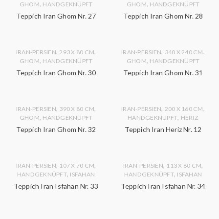
,
,
GHOM
HANDGEKNÜPFT
GHOM
HANDGEKNÜPFT
Teppich Iran Ghom Nr. 27
Teppich Iran Ghom Nr. 28
,
,
,
,
IRAN-PERSIEN
293 X 80 CM
IRAN-PERSIEN
340 X 240 CM
,
,
GHOM
HANDGEKNÜPFT
GHOM
HANDGEKNÜPFT
Teppich Iran Ghom Nr. 30
Teppich Iran Ghom Nr. 31
,
,
,
,
IRAN-PERSIEN
390 X 80 CM
IRAN-PERSIEN
200 X 160 CM
,
,
GHOM
HANDGEKNÜPFT
HANDGEKNÜPFT
HERIZ
Teppich Iran Ghom Nr. 32
Teppich Iran Heriz Nr. 12
,
,
,
,
IRAN-PERSIEN
107 X 70 CM
IRAN-PERSIEN
113 X 80 CM
,
,
HANDGEKNÜPFT
ISFAHAN
HANDGEKNÜPFT
ISFAHAN
Teppich Iran Isfahan Nr. 33
Teppich Iran Isfahan Nr. 34