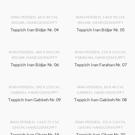
,
,
,
,
IRAN-PERSIEN
60 X 40 CM
IRAN-PERSIEN
140 X 90 CM
,
,
BIDJAR
HANDGEKNÜPFT
BIDJAR
HANDGEKNÜPFT
Teppich Iran Bidjar Nr. 04
Teppich Iran Bidjar Nr. 05
,
,
,
,
IRAN-PERSIEN
400 X 100 CM
IRAN-PERSIEN
210 X 150 CM
,
,
BIDJAR
HANDGEKNÜPFT
FARAHAN
HANDGEKNÜPFT
Teppich Iran Bidjar Nr. 06
Teppich Iran Farahan Nr. 07
,
,
,
,
IRAN-PERSIEN
190 X 150 CM
IRAN-PERSIEN
60 X 40 CM
,
,
GABBEH
HANDGEKNÜPFT
GABBEH
HANDGEKNÜPFT
Teppich Iran Gabbeh Nr. 09
Teppich Iran Gabbeh Nr. 08
,
,
,
,
IRAN-PERSIEN
114 X 75 CM
IRAN-PERSIEN
150 X 101CM
,
,
GHOM
HANDGEKNÜPFT
GHOM
HANDGEKNÜPFT
Teppich Iran Ghom Nr. 19
Teppich Iran Ghom Nr. 20