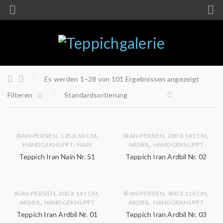
Es werden 1–28 von 101 Ergebnissen angezeigt
Filteren
Standardsortierung
,
,
,
,
IRAN-PERSIEN
135 X 80 CM
IRAN-PERSIEN
200 X 141 CM
,
,
HANDGEKNÜPFT
NAIN
ARDBIL
HANDGEKNÜPFT
Teppich Iran Nain Nr. 51
Teppich Iran Ardbil Nr. 02
,
,
,
,
IRAN-PERSIEN
200 X 141 CM
IRAN-PERSIEN
480 X 116 CM
,
,
ARDBIL
HANDGEKNÜPFT
ARDBIL
HANDGEKNÜPFT
Teppich Iran Ardbil Nr. 01
Teppich Iran Ardbil Nr. 03