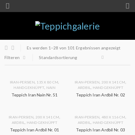
Es werden 1–28 von 101 Ergebnissen angezeigt
Filteren
Standardsortierung
,
,
,
,
IRAN-PERSIEN
135 X 80 CM
IRAN-PERSIEN
200 X 141 CM
,
,
HANDGEKNÜPFT
NAIN
ARDBIL
HANDGEKNÜPFT
Teppich Iran Nain Nr. 51
Teppich Iran Ardbil Nr. 02
,
,
,
,
IRAN-PERSIEN
200 X 141 CM
IRAN-PERSIEN
480 X 116 CM
,
,
ARDBIL
HANDGEKNÜPFT
ARDBIL
HANDGEKNÜPFT
Teppich Iran Ardbil Nr. 01
Teppich Iran Ardbil Nr. 03