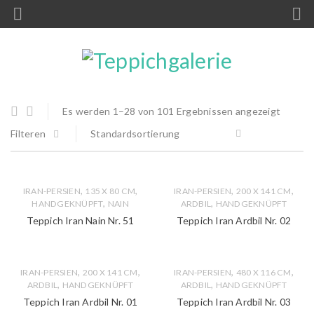
Es werden 1–28 von 101 Ergebnissen angezeigt
Filteren
Standardsortierung
,
,
,
,
IRAN-PERSIEN
135 X 80 CM
IRAN-PERSIEN
200 X 141 CM
,
,
HANDGEKNÜPFT
NAIN
ARDBIL
HANDGEKNÜPFT
Teppich Iran Nain Nr. 51
Teppich Iran Ardbil Nr. 02
,
,
,
,
IRAN-PERSIEN
200 X 141 CM
IRAN-PERSIEN
480 X 116 CM
,
,
ARDBIL
HANDGEKNÜPFT
ARDBIL
HANDGEKNÜPFT
Teppich Iran Ardbil Nr. 01
Teppich Iran Ardbil Nr. 03