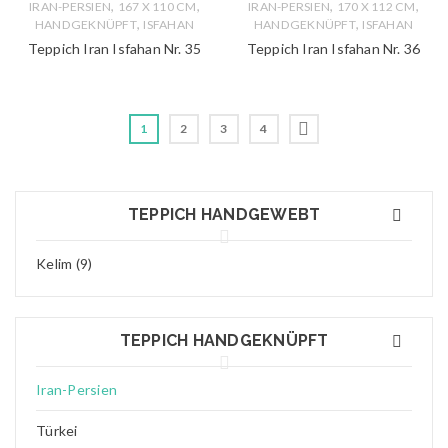
,
,
,
,
IRAN-PERSIEN
167 X 110 CM
IRAN-PERSIEN
170 X 112 CM
,
,
HANDGEKNÜPFT
ISFAHAN
HANDGEKNÜPFT
ISFAHAN
Teppich Iran Isfahan Nr. 35
Teppich Iran Isfahan Nr. 36
1
2
3
4
TEPPICH HANDGEWEBT
Kelim (9)
TEPPICH HANDGEKNÜPFT
Iran-Persien
Türkei