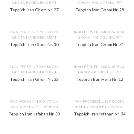
,
,
GHOM
HANDGEKNÜPFT
GHOM
HANDGEKNÜPFT
Teppich Iran Ghom Nr. 27
Teppich Iran Ghom Nr. 28
,
,
,
,
IRAN-PERSIEN
293 X 80 CM
IRAN-PERSIEN
340 X 240 CM
,
,
GHOM
HANDGEKNÜPFT
GHOM
HANDGEKNÜPFT
Teppich Iran Ghom Nr. 30
Teppich Iran Ghom Nr. 31
,
,
,
,
IRAN-PERSIEN
390 X 80 CM
IRAN-PERSIEN
200 X 160 CM
,
,
GHOM
HANDGEKNÜPFT
HANDGEKNÜPFT
HERIZ
Teppich Iran Ghom Nr. 32
Teppich Iran Heriz Nr. 12
,
,
,
,
IRAN-PERSIEN
107 X 70 CM
IRAN-PERSIEN
113 X 80 CM
,
,
HANDGEKNÜPFT
ISFAHAN
HANDGEKNÜPFT
ISFAHAN
Teppich Iran Isfahan Nr. 33
Teppich Iran Isfahan Nr. 34