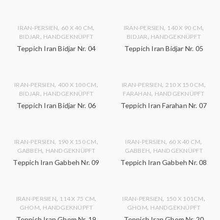
,
,
,
,
IRAN-PERSIEN
60 X 40 CM
IRAN-PERSIEN
140 X 90 CM
,
,
BIDJAR
HANDGEKNÜPFT
BIDJAR
HANDGEKNÜPFT
Teppich Iran Bidjar Nr. 04
Teppich Iran Bidjar Nr. 05
,
,
,
,
IRAN-PERSIEN
400 X 100 CM
IRAN-PERSIEN
210 X 150 CM
,
,
BIDJAR
HANDGEKNÜPFT
FARAHAN
HANDGEKNÜPFT
Teppich Iran Bidjar Nr. 06
Teppich Iran Farahan Nr. 07
,
,
,
,
IRAN-PERSIEN
190 X 150 CM
IRAN-PERSIEN
60 X 40 CM
,
,
GABBEH
HANDGEKNÜPFT
GABBEH
HANDGEKNÜPFT
Teppich Iran Gabbeh Nr. 09
Teppich Iran Gabbeh Nr. 08
,
,
,
,
IRAN-PERSIEN
114 X 75 CM
IRAN-PERSIEN
150 X 101CM
,
,
GHOM
HANDGEKNÜPFT
GHOM
HANDGEKNÜPFT
Teppich Iran Ghom Nr. 19
Teppich Iran Ghom Nr. 20