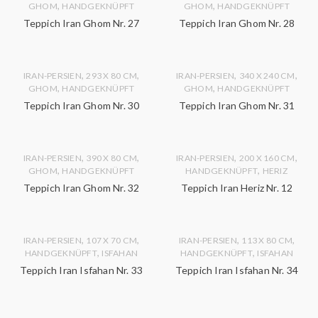
,
,
GHOM
HANDGEKNÜPFT
GHOM
HANDGEKNÜPFT
Teppich Iran Ghom Nr. 27
Teppich Iran Ghom Nr. 28
,
,
,
,
IRAN-PERSIEN
293 X 80 CM
IRAN-PERSIEN
340 X 240 CM
,
,
GHOM
HANDGEKNÜPFT
GHOM
HANDGEKNÜPFT
Teppich Iran Ghom Nr. 30
Teppich Iran Ghom Nr. 31
,
,
,
,
IRAN-PERSIEN
390 X 80 CM
IRAN-PERSIEN
200 X 160 CM
,
,
GHOM
HANDGEKNÜPFT
HANDGEKNÜPFT
HERIZ
Teppich Iran Ghom Nr. 32
Teppich Iran Heriz Nr. 12
,
,
,
,
IRAN-PERSIEN
107 X 70 CM
IRAN-PERSIEN
113 X 80 CM
,
,
HANDGEKNÜPFT
ISFAHAN
HANDGEKNÜPFT
ISFAHAN
Teppich Iran Isfahan Nr. 33
Teppich Iran Isfahan Nr. 34