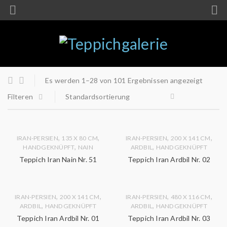
Es werden 1–28 von 101 Ergebnissen angezeigt
Filteren
Standardsortierung
,
,
,
,
IRAN-PERSIEN
135 X 80 CM
IRAN-PERSIEN
200 X 141 CM
,
,
HANDGEKNÜPFT
NAIN
ARDBIL
HANDGEKNÜPFT
Teppich Iran Nain Nr. 51
Teppich Iran Ardbil Nr. 02
,
,
,
,
IRAN-PERSIEN
200 X 141 CM
IRAN-PERSIEN
480 X 116 CM
,
,
ARDBIL
HANDGEKNÜPFT
ARDBIL
HANDGEKNÜPFT
Teppich Iran Ardbil Nr. 01
Teppich Iran Ardbil Nr. 03