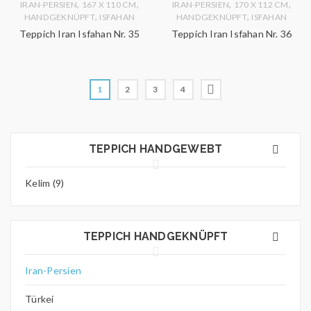
,
,
,
,
IRAN-PERSIEN
167 X 110 CM
IRAN-PERSIEN
170 X 112 CM
,
,
HANDGEKNÜPFT
ISFAHAN
HANDGEKNÜPFT
ISFAHAN
Teppich Iran Isfahan Nr. 35
Teppich Iran Isfahan Nr. 36
1
2
3
4
TEPPICH HANDGEWEBT
Kelim (9)
TEPPICH HANDGEKNÜPFT
Iran-Persien
Türkei