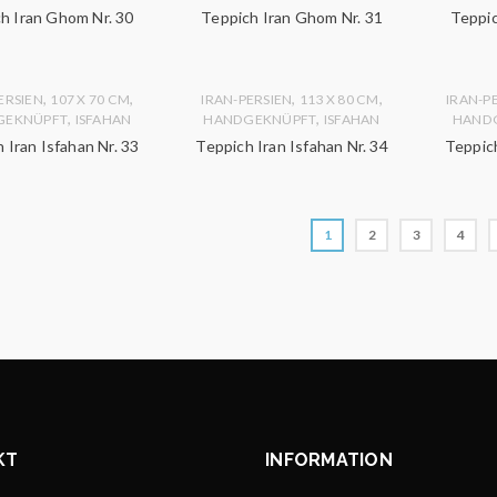
h Iran Ghom Nr. 30
Teppich Iran Ghom Nr. 31
Teppic
,
,
,
,
ERSIEN
107 X 70 CM
IRAN-PERSIEN
113 X 80 CM
IRAN-P
,
,
GEKNÜPFT
ISFAHAN
HANDGEKNÜPFT
ISFAHAN
HAND
 Iran Isfahan Nr. 33
Teppich Iran Isfahan Nr. 34
Teppich
1
2
3
4
KT
INFORMATION