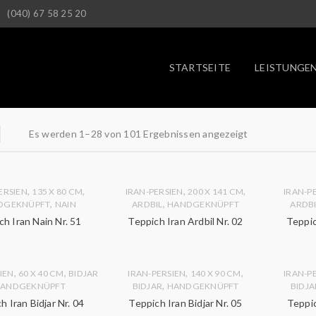
(040) 67 58 25 20
STARTSEITE
LEISTUNGE
Es werden 1–28 von 101 Ergebnissen angezeigt
,
,
,
,
ERSIEN
135 X 80 CM
IRAN-PERSIEN
200 X 141 CM
IRAN-P
,
,
DGEKNÜPFT
NAIN
ARDBIL
HANDGEKNÜPFT
ARDBI
ch Iran Nain Nr. 51
Teppich Iran Ardbil Nr. 02
Teppic
,
,
,
,
IEN
60 X 40 CM
BIDJAR
IRAN-PERSIEN
140 X 90 CM
IRAN-P
,
ANDGEKNÜPFT
BIDJAR
HANDGEKNÜPFT
BIDJA
h Iran Bidjar Nr. 04
Teppich Iran Bidjar Nr. 05
Teppic