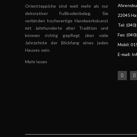
Ahrensbur
Orientteppiche sind weit mehr als nur
dekorativer Fußbodenbelag. Sie
22045 H
verbinden hochwertige Handwerkskunst
Tel
: (040
mit Jahrhunderte alter Tradition und
Fax: (040
können richtig gepflegt über viele
Jahrzehnte der Blickfang eines jeden
Mobil: 0
Hauses sein.
E-mail: I
Mehr lesen