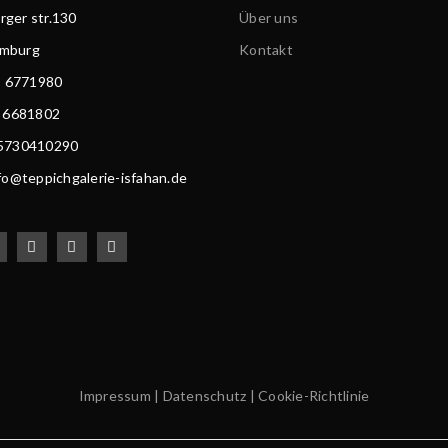
ger str.130
Über uns
amburg
Kontakt
) 6771980
) 6681802
15730410290
nfo@teppichgalerie-isfahan.de
Impressum
|
Datenschutz
|
Cookie-Richtlinie