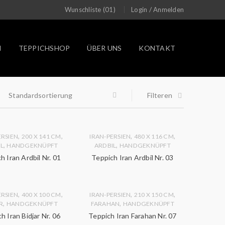
/
Wunschliste (01)
Login
Anmelden
N
TEPPICHSHOP
ÜBER UNS
KONTAKT
Standardsortierung
Filteren
,
,
,
,
ERSIEN
200 X 141 CM
IRAN-PERSIEN
480 X 116 CM
,
,
L
HANDGEKNÜPFT
ARDBIL
HANDGEKNÜPFT
h Iran Ardbil Nr. 01
Teppich Iran Ardbil Nr. 03
,
,
,
,
ERSIEN
400 X 100 CM
IRAN-PERSIEN
210 X 150 CM
,
,
R
HANDGEKNÜPFT
FARAHAN
HANDGEKNÜPFT
h Iran Bidjar Nr. 06
Teppich Iran Farahan Nr. 07