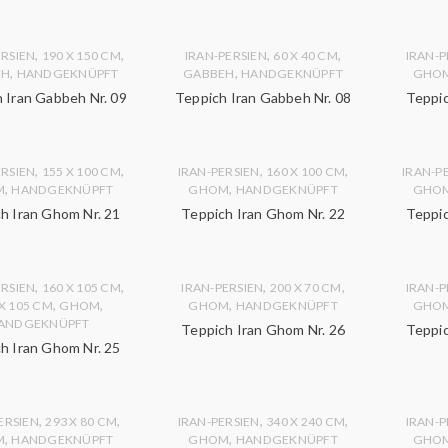
,
,
,
,
ERSIEN
190 X 150 CM
IRAN-PERSIEN
60 X 40 CM
IRAN-P
,
,
EH
HANDGEKNÜPFT
GABBEH
HANDGEKNÜPFT
GHO
 Iran Gabbeh Nr. 09
Teppich Iran Gabbeh Nr. 08
Teppic
,
,
,
,
ERSIEN
155 X 100 CM
IRAN-PERSIEN
160 X 100 CM
IRAN-P
,
,
M
HANDGEKNÜPFT
GHOM
HANDGEKNÜPFT
GHO
h Iran Ghom Nr. 21
Teppich Iran Ghom Nr. 22
Teppic
,
,
,
,
ERSIEN
160 X 105 CM
IRAN-PERSIEN
200 X 70 CM
IRAN-P
,
,
,
 X 105 CM
GHOM
GHOM
HANDGEKNÜPFT
GHO
ANDGEKNÜPFT
Teppich Iran Ghom Nr. 26
Teppic
h Iran Ghom Nr. 25
,
,
,
,
ERSIEN
293 X 80 CM
IRAN-PERSIEN
340 X 240 CM
IRAN-P
,
,
M
HANDGEKNÜPFT
GHOM
HANDGEKNÜPFT
GHO