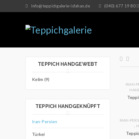
Info@teppichgalerie-isfahan.de
(040) 677 19 80
TEPPICH HANDGEWEBT
Kelim (9)
IRAN-P
HAN
Teppi
TEPPICH HANDGEKNÜPFT
IRAN-PERS
Iran-Persien
,
H
Teppic
Türkei