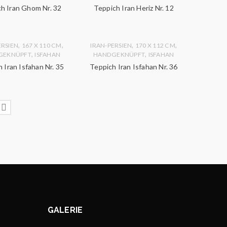
h Iran Ghom Nr. 32
Teppich Iran Heriz Nr. 12
,
,
,
,
ERSIEN
167 X 110 CM
IRAN-PERSIEN
170 X 112 CM
,
,
GEKNÜPFT
ISFAHAN
HANDGEKNÜPFT
ISFAHAN
 Iran Isfahan Nr. 35
Teppich Iran Isfahan Nr. 36
GALERIE