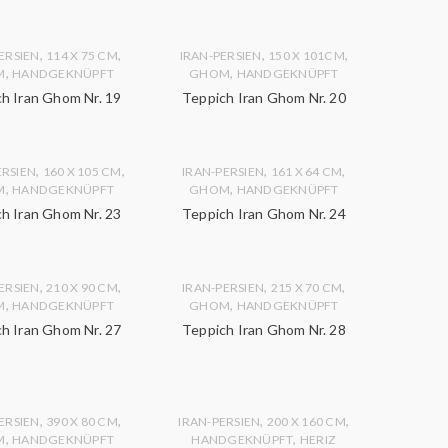
,
,
,
,
ERSIEN
114 X 75 CM
IRAN-PERSIEN
150 X 101CM
,
,
M
HANDGEKNÜPFT
GHOM
HANDGEKNÜPFT
h Iran Ghom Nr. 19
Teppich Iran Ghom Nr. 20
,
,
,
,
ERSIEN
160 X 105 CM
IRAN-PERSIEN
161 X 64 CM
,
,
M
HANDGEKNÜPFT
GHOM
HANDGEKNÜPFT
h Iran Ghom Nr. 23
Teppich Iran Ghom Nr. 24
,
,
,
,
ERSIEN
210 X 90 CM
IRAN-PERSIEN
215 X 70 CM
,
,
M
HANDGEKNÜPFT
GHOM
HANDGEKNÜPFT
h Iran Ghom Nr. 27
Teppich Iran Ghom Nr. 28
,
,
,
,
ERSIEN
390 X 80 CM
IRAN-PERSIEN
200 X 160 CM
,
,
M
HANDGEKNÜPFT
HANDGEKNÜPFT
HERIZ