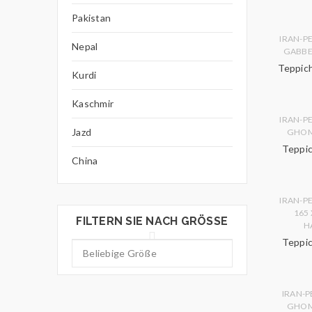
Pakistan
IRAN-P
Nepal
GABB
Teppich
Kurdi
Kaschmir
IRAN-P
Jazd
GHO
Teppic
China
IRAN-P
165
FILTERN SIE NACH GRÖSSE
H
Teppic
IRAN-P
GHO